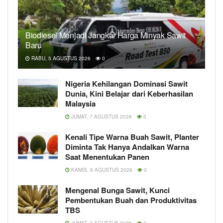
Biodiesel Menjadi Jangkar Harga Minyak Sawit
Baru
RABU, 5 AGUSTUS 2026
0
Nigeria Kehilangan Dominasi Sawit
Dunia, Kini Belajar dari Keberhasilan
Malaysia
JUMAT, 7 AGUSTUS 2026
0
Kenali Tipe Warna Buah Sawit, Planter
Diminta Tak Hanya Andalkan Warna
Saat Menentukan Panen
KAMIS, 6 AGUSTUS 2026
0
Mengenal Bunga Sawit, Kunci
Pembentukan Buah dan Produktivitas
TBS