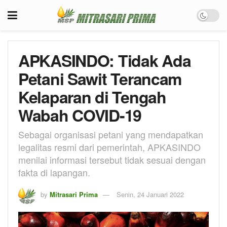
APKASINDO: Tidak Ada
Petani Sawit Terancam
Kelaparan di Tengah
Wabah COVID-19
Sebagai organisasi petani yang mendapatkan
legalitas resmi dari pemerintah, APKASINDO
menilai informasi tersebut tidak sesuai dengan
fakta di lapangan.
by
Mitrasari Prima
Senin, 24 Januari 2022