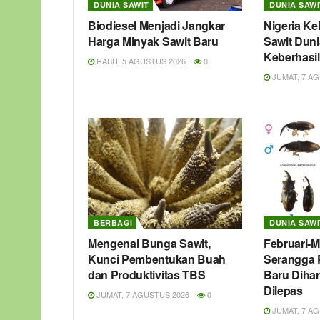
DUNIA SAWIT
DUNIA SAWI
Biodiesel Menjadi Jangkar
Nigeria Ke
Harga Minyak Sawit Baru
Sawit Dunia
Keberhasil
RABU, 5 AGUSTUS 2026
0
JUMAT, 7 AG
BERBAGI
DUNIA SAWI
Mengenal Bunga Sawit,
Februari-M
Kunci Pembentukan Buah
Serangga 
dan Produktivitas TBS
Baru Diha
Dilepas
JUMAT, 7 AGUSTUS 2026
0
JUMAT, 7 AG