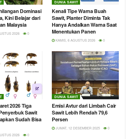
T
DUNIA SAWIT
hilangan Dominasi
Kenali Tipe Warna Buah
, Kini Belajar dari
Sawit, Planter Diminta Tak
an Malaysia
Hanya Andalkan Warna Saat
Menentukan Panen
USTUS 2026
0
KAMIS, 6 AGUSTUS 2026
0
T
DUNIA SAWIT
aret 2026 Tiga
Emisi Avtur dari Limbah Cair
Penyerbuk Sawit
Sawit Lebih Rendah 79,6
rapkan Sudah Bisa
Persen
JUMAT, 12 DESEMBER 2025
0
USTUS 2026
0