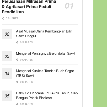
Perusahaan Mitrasari Prima
& Agritasari Prima Peduli
Pendidikan
0 SHARES
Asal Muasal China Kembangkan Bibit
Sawit Unggul
0 SHARES
Mengenal Pentingnya Berondolan Sawit
0 SHARES
Mengenal Kualitas Tandan Buah Segar
(TBS) Sawit
0 SHARES
Palm Co Rencana IPO Akhir Tahun, Siap
Bangun Pabrik Biodiesel
0 SHARES