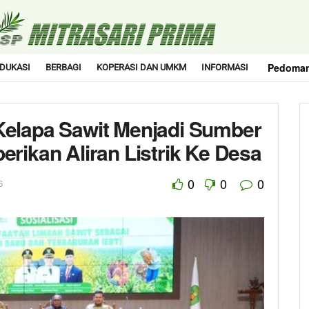
Pedoman
DUKASI
BERBAGI
KOPERASI DAN UMKM
INFORMASI
elapa Sawit Menjadi Sumber
rikan Aliran Listrik Ke Desa
0
0
0
6